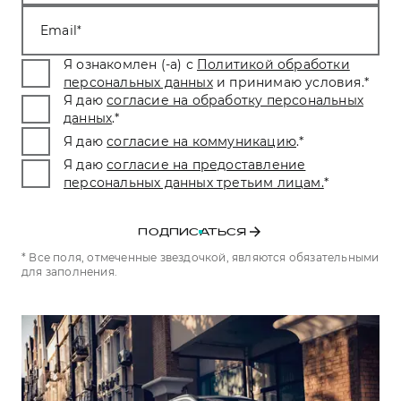
Тест-драйв
СЕРВИСНОЕ ОБСЛУЖИВАНИЕ
О дилере
Email
Трейд-ин
Нулевое ТО
Наша команда
Я ознакомлен (-а) с
Политикой обработки
DARGO
DARGO X
персональных данных
и принимаю условия.
*
Программа «Помощь на дороге»
Контакты
от 3 199 000 ₽
от 3 499 000 ₽
Я даю
согласие на обработку персональных
КРЕДИТ И СТРАХОВАНИЕ
Регламенты технического обслуживания
данных
.
*
Я даю
согласие на коммуникацию
.
*
Кредитный калькулятор
Электронный ПТС
Я даю
согласие на предоставление
Страхование
персональных данных третьим лицам.
*
Кредит
ПОДДЕРЖКА
F7
F7X
GWM Безопасность
от 2 899 000 ₽
от 3 599 000 ₽
ПОДПИСАТЬСЯ
КОРПОРАТИВНЫМ КЛИЕНТАМ
Гарантия HAVAL
* Все поля, отмеченные звездочкой, являются обязательными
для заполнения.
Для малого бизнеса
Мобильное приложение GWM
Корпоративным клиентам
Программа «HAVAL Защита+»
Крупным корпоративным клиентам
Руководства по эксплуатации
POER
от 3 449 000 ₽
Система управления автопарком
Подписки