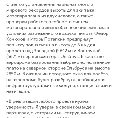
С целью установления национального и
мирового рекордов высоты для экипажа
мотопараплана из двух человек, а также
проверки работоспособности систем
мотопараплана и жизнеобеспечения экипажа в
условиях разреженного воздуха пилоты Фёдор
Конюхов и Игорь Потапкин предпримут
попытку подняться на высоту до 6 км для
пролёта над Западной (5642 м) и Восточной
(5621 м) вершинами горы Эльбрус. В качестве
аэродрома базирования выбрано естественное
плато на северной стороне Эльбруса на высоте
2850 м. В ожидании погодного окна для полёта,
на аэродроме будет развёрнута необходимая
инфраструктура: жилые модули, станция связи и
навигации.
«В реализации любого проекта нужна
уверенность. Я уверен в своей команде и
партнерах, с которыми мы сотрудничаем.