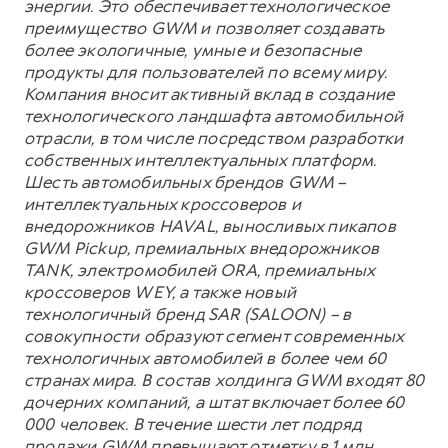
энергии. Это обеспечивает технологическое
преимущество GWM и позволяет создавать
более экологичные, умные и безопасные
продукты для пользователей по всему миру.
Компания вносит активный вклад в создание
технологического ландшафта автомобильной
отрасли, в том числе посредством разработки
собственных интеллектуальных платформ.
Шесть автомобильных брендов GWM –
интеллектуальных кроссоверов и
внедорожников HAVAL, выносливых пикапов
GWM Pickup, премиальных внедорожников
TANK, электромобилей ORA, премиальных
кроссоверов WEY, а также новый
технологичный бренд SAR (SALOON) – в
совокупности образуют сегмент современных
технологичных автомобилей в более чем 60
странах мира. В состав холдинга GWM входят 80
дочерних компаний, а штат включает более 60
000 человек. В течение шести лет подряд
продажи GWM превышают отметку в 1 млн