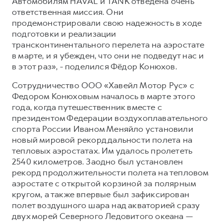
Автомобилям HAVAL и TANK отведена очень
ответственная миссия. Они
продемонстрировали свою надежность в ходе
подготовки и реализации
трансконтинентального перелета на аэростате
в марте, и я убежден, что они не подведут нас и
в этот раз», - поделился Фёдор Конюхов.
Сотрудничество ООО «Хавейл Мотор Рус» с
Федором Конюховым началось в марте этого
года, когда путешественник вместе с
президентом Федерации воздухоплавательного
спорта России Иваном Меняйло установили
новый мировой рекорд дальности полета на
тепловых аэростатах. Им удалось пролететь
2540 километров. Заодно был установлен
рекорд продолжительности полета на тепловом
аэростате с открытой корзиной за полярным
кругом, а также впервые был зафиксирован
полет воздушного шара над акваторией сразу
двух морей Северного Ледовитого океана —