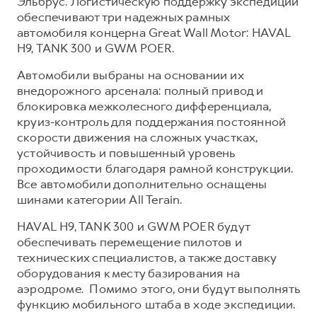
Эльбрус. Логистическую поддержку экспедиции
Сервис для корпоративных клиентов
обеспечивают три надежных рамных
HAVAL Лизинг
АКСЕССУАРЫ HAVAL
автомобиля концерна Great Wall Motor: HAVAL
H9, TANK 300 и GWM POER.
Автомобильные аксессуары
АКСЕССУАРЫ HAVAL
Коллекция CITY
Автомобили выбраны на основании их
внедорожного арсенала: полный привод и
Автомобильные аксессуары
Коллекция Базовая
блокировка межколесного дифференциала,
Коллекция CITY
Коллекция Детская
круиз-контроль для поддержания постоянной
скорости движения на сложных участках,
Коллекция Базовая
устойчивость и повышенный уровень
Коллекция Детская
проходимости благодаря рамной конструкции.
Все автомобили дополнительно оснащены
шинами категории All Terain.
HAVAL H9, TANK 300 и GWM POER будут
обеспечивать перемещение пилотов и
технических специалистов, а также доставку
оборудования к месту базирования на
аэродроме. Помимо этого, они будут выполнять
функцию мобильного штаба в ходе экспедиции.