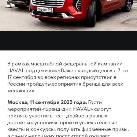
Тест-драйв
СЕРВИСНОЕ ОБСЛУЖИВАНИЕ
О дилере
Трейд-ин
Нулевое ТО
Наша команда
DARGO
DARGO X
Программа «Помощь на дороге»
Контакты
от 3 199 000 ₽
от 3 499 000 ₽
КРЕДИТ И СТРАХОВАНИЕ
Регламенты технического обслуживания
Кредитный калькулятор
Электронный ПТС
Страхование
В рамках масштабной федеральной кампании
Кредит
ПОДДЕРЖКА
HAVAL под девизом «Важен каждый день» с 7 по
F7
F7X
17 сентября во всех регионах присутствия в
GWM Безопасность
от 2 899 000 ₽
от 3 599 000 ₽
России пройдут мероприятия бренда для всех
КОРПОРАТИВНЫМ КЛИЕНТАМ
Гарантия HAVAL
желающих.
Для малого бизнеса
Мобильное приложение GWM
Москва, 11 сентября 2023 года
. Гости
Корпоративным клиентам
Программа «HAVAL Защита+»
мероприятий «Бренд-дни HAVAL» смогут
принять участие в тест-драйве в разных
Крупным корпоративным клиентам
Руководства по эксплуатации
дорожных условиях, пройти увлекательные
POER
от 3 449 000 ₽
Система управления автопарком
Подписки
квесты и конкурсы, получить фирменные призы,
а самых маленьких посетителей ожидает