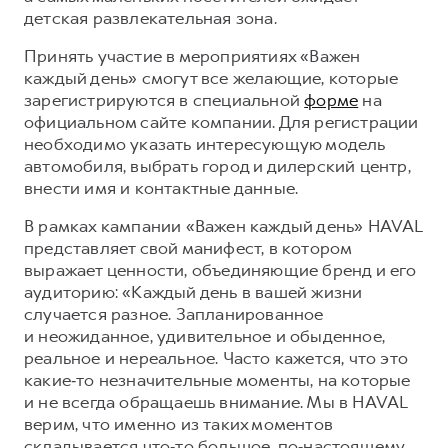
Сервис для корпоративных клиентов
детская развлекательная зона.
HAVAL Лизинг
АКСЕССУАРЫ HAVAL
Принять участие в мероприятиях «Важен
Автомобильные аксессуары
каждый день» смогут все желающие, которые
зарегистрируются в специальной
форме
на
АКСЕССУАРЫ HAVAL
Коллекция CITY
официальном сайте компании. Для регистрации
Автомобильные аксессуары
Коллекция Базовая
необходимо указать интересующую модель
Коллекция CITY
Коллекция Детская
автомобиля, выбрать город и дилерский центр,
внести имя и контактные данные.
Коллекция Базовая
В рамках кампании «Важен каждый день» HAVAL
Коллекция Детская
представляет свой манифест, в котором
выражает ценности, объединяющие бренд и его
аудиторию: «Каждый день в вашей жизни
случается разное. Запланированное
и неожиданное, удивительное и обыденное,
реальное и нереальное. Часто кажется, что это
какие‑то незначительные моменты, на которые
и не всегда обращаешь внимание. Мы в HAVAL
верим, что именно из таких моментов
складывается что‑то большое, по‑настоящему