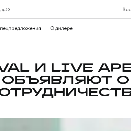
Вос
 д. 50
пецпредложения
О дилере
VAL И LIVE АР
ОБЪЯВЛЯЮТ О
ОТРУДНИЧЕСТ